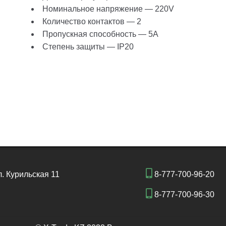
Номинальное напряжение — 220V
Количество контактов — 2
Пропускная способность — 5A
Степень защиты — IP20
л. Курильская 11
8-777-700-96-20
8-777-700-96-30