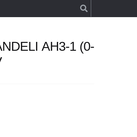
20V
NDELI АH3-1 (0-
V