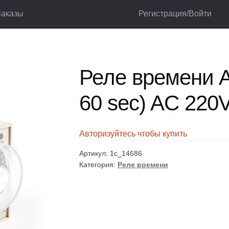
Заказы
Регистрация/Войти
реле
Реле времени
Реле времени ANDELI АH3-1 (0-60 sec) AC 2
лог
Корзина
Мой аккаунт
Оформление заказа
Реле времени A
60 sec) AC 220
Авторизуйтесь чтобы купить
Артикул:
1c_14686
Категория:
Реле времени