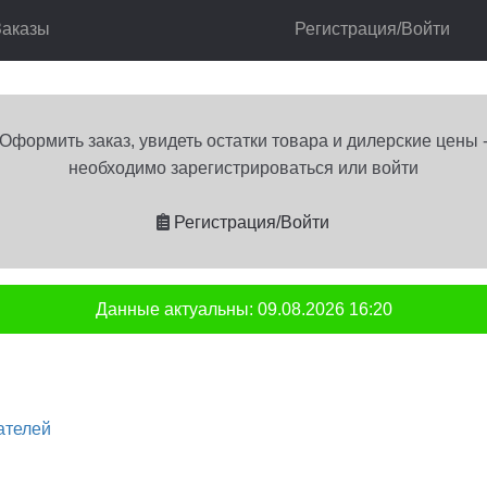
Заказы
Регистрация/Войти
реле
Реле времени
лог
Корзина
Мой аккаунт
Оформление заказа
Оформить заказ, увидеть остатки товара и дилерские цены 
необходимо зарегистрироваться или войти
Регистрация/Войти
Данные актуальны:
09.08.2026
16:20
ателей