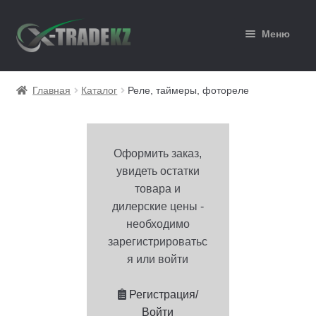
Перейти
Перейти
Меню
к
к
навигации
содержимому
Главная
Главная
Каталог
Реле, таймеры, фотореле
Каталог
Корзина
Оформить заказ,
увидеть остатки
Мой аккаунт
товара и
дилерские цены -
Оформление заказа
необходимо
зарегистрироватьс
я или войти
Регистрация/
Войти