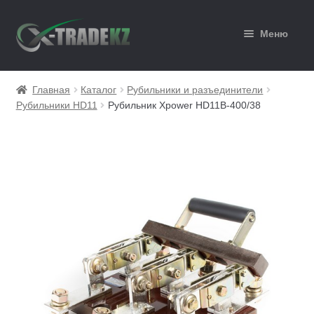
Перейти
Перейти
Меню
к
к
навигации
содержимому
Главная
Главная
Каталог
Рубильники и разъединители
Рубильники HD11
Рубильник Xpower HD11B-400/38
Каталог
Корзина
Мой аккаунт
Оформление заказа