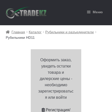
Перейти
Перейти
Меню
к
к
навигации
содержимому
Главная
Главная
Каталог
Рубильники и разъединители
Рубильники HD11
Каталог
Корзина
Оформить заказ,
Мой аккаунт
увидеть остатки
товара и
Оформление заказа
дилерские цены -
необходимо
зарегистрироватьс
я или войти
Регистрация/