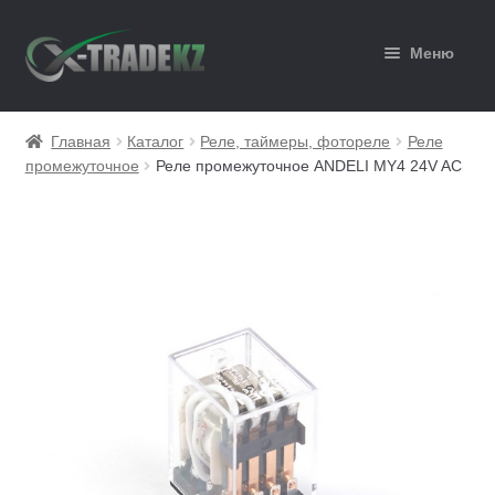
Перейти
Перейти
Меню
к
к
навигации
содержимому
Главная
Главная
Каталог
Реле, таймеры, фотореле
Реле
промежуточное
Реле промежуточное ANDELI MY4 24V AC
Каталог
Корзина
Мой аккаунт
Оформление заказа