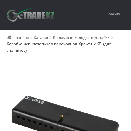
Перейти
Перейти
Меню
к
к
навигации
содержимому
Главная
Главная
Каталог
Клеммные колодки и коробки
Коробка испытательная переходная Xpower ИКП (для
Каталог
счетчиков)
Корзина
Мой аккаунт
Оформление заказа