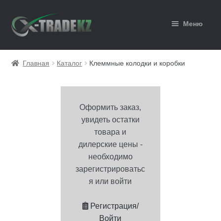
Перейти
Перейти
Меню
к
к
навигации
содержимому
Главная
Главная
Каталог
Клеммные колодки и коробки
Каталог
Корзина
Оформить заказ,
увидеть остатки
Мой аккаунт
товара и
дилерские цены -
Оформление заказа
необходимо
зарегистрироватьс
я или войти
Регистрация/
Войти