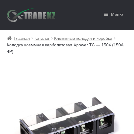
Перейти
Перейти
Меню
к
к
навигации
содержимому
Главная
Главная
Каталог
Клеммные колодки и коробки
Колодка клеммная карболитовая Xpower TС — 1504 (150A
Каталог
4P)
Корзина
Мой аккаунт
Оформление заказа