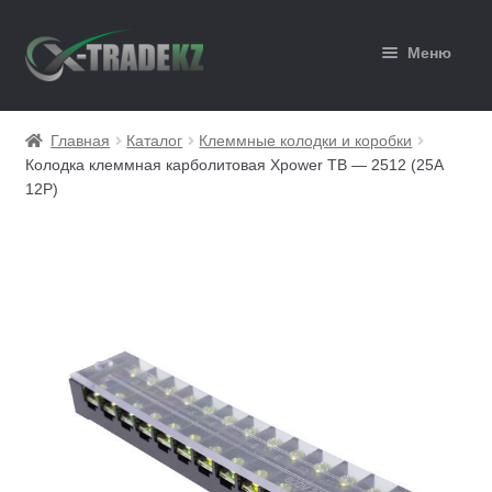
Перейти
Перейти
Меню
к
к
навигации
содержимому
Главная
Главная
Каталог
Клеммные колодки и коробки
Колодка клеммная карболитовая Xpower TB — 2512 (25A
Каталог
12P)
Корзина
Мой аккаунт
Оформление заказа