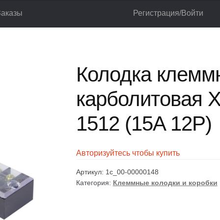
Заказы
Регистрация/Войти
коробки
Колодка клеммная карболитовая Xpower TB — 1512 (15A 
лог
Корзина
Мой аккаунт
Оформление заказа
Колодка клемм
карболитовая 
1512 (15A 12P)
Авторизуйтесь чтобы купить
Артикул:
1c_00-00000148
Категория:
Клеммные колодки и коробки