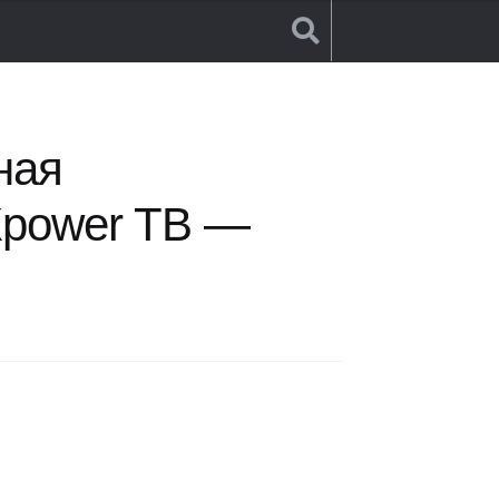
12P)
ная
Xpower TB —