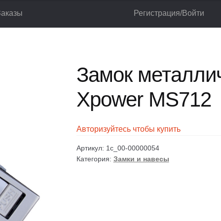
Заказы
Регистрация/Войти
ок металлический с ключом Xpower MS712
лог
Корзина
Мой аккаунт
Оформление заказа
Замок металли
Xpower MS712
Авторизуйтесь чтобы купить
Артикул:
1c_00-00000054
Категория:
Замки и навесы