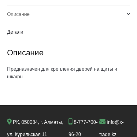
Описание
Детали
Описание
Предназначен для крепления дверей на щиты и
шкафы.
РК, 050034, г. Алматы,
8-777-700-
info@x-
ул. Курильская 11
96-20
trade.kz