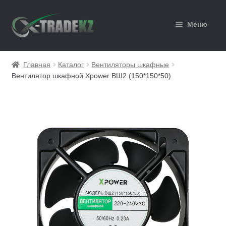
Перейти
Перейти
Меню
к
к
навигации
содержимому
Главная
Главная
Каталог
Вентиляторы шкафные
Вентилятор шкафной Xpower ВШ2 (150*150*50)
Каталог
Корзина
Мой аккаунт
Оформление заказа