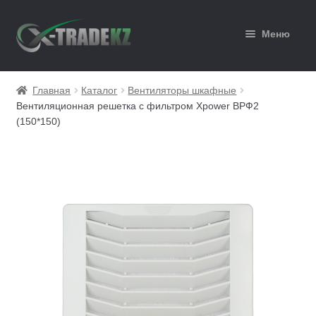
Перейти
Перейти
Меню
к
к
навигации
содержимому
Главная
Главная
Каталог
Вентиляторы шкафные
Вентиляционная решетка с фильтром Xpower ВРФ2
Каталог
(150*150)
Корзина
Мой аккаунт
Оформление заказа