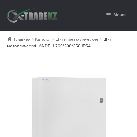
Перейти
Перейти
Меню
к
к
навигации
содержимому
Главная
Главная
Каталог
Щиты металлические
Щит
металлический ANDELI 700*500*250 IP54
Каталог
Корзина
Мой аккаунт
Оформление заказа