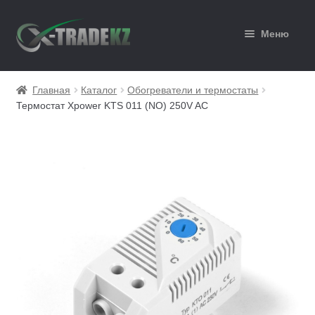
Перейти
Перейти
Меню
к
к
навигации
содержимому
Главная
Главная
Каталог
Обогреватели и термостаты
Термостат Xpower KTS 011 (NO) 250V AC
Каталог
Корзина
Мой аккаунт
Оформление заказа