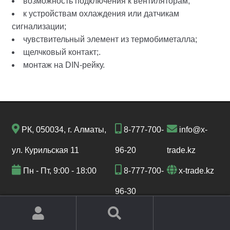
возможность подключения к вентиляторам;
к устройствам охлаждения или датчикам
сигнализации;
чувствительный элемент из термобиметалла;
щелчковый контакт;.
монтаж на DIN-рейку.
РК, 050034, г. Алматы,
8-777-700-
info@x-
ул. Курильская 11
96-20
trade.kz
Пн - Пт, 9:00 - 18:00
8-777-700-
x-trade.kz
96-30
© X-Trade KZ 2022 Все права защищены.