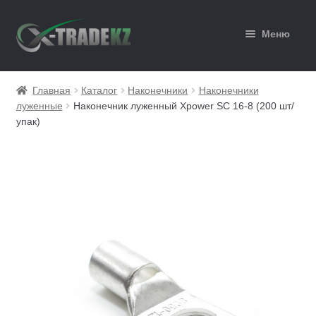
Перейти
Перейти
Меню
к
к
навигации
содержимому
Главная
Главная
Каталог
Наконечники
Наконечники
луженные
Наконечник луженный Xpower SC 16-8 (200 шт/
Каталог
упак)
Корзина
Мой аккаунт
Оформление заказа