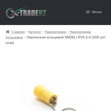
Перейти
Перейти
Меню
к
к
навигации
содержимому
Главная
Главная
Каталог
Наконечники
Наконечники
кольцевые
Наконечник кольцевой ANDELI RV5.5-6 (500 шт/
Каталог
упак)
Корзина
Мой аккаунт
Оформление заказа