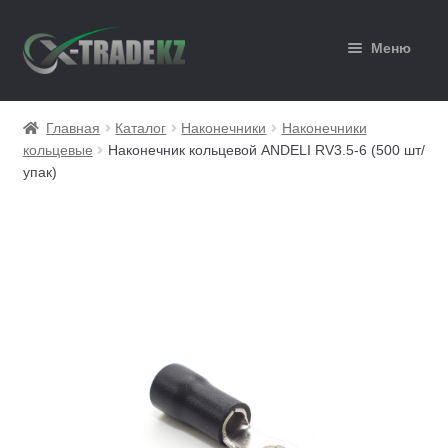
Перейти
Перейти
Меню
к
к
навигации
содержимому
Главная
Главная
Каталог
Наконечники
Наконечники
кольцевые
Наконечник кольцевой ANDELI RV3.5-6 (500 шт/
Каталог
упак)
Корзина
Мой аккаунт
Оформление заказа