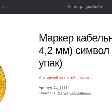
Заказы
Регистрация/Войти
аркер кабельный МК-1 (2,6-4,2 мм) символ «В» (1000 шт/упак)
лог
Корзина
Мой аккаунт
Оформление заказа
Маркер кабельн
4,2 мм) символ
упак)
Авторизуйтесь чтобы купить
Артикул:
1c_25574
Категория:
Маркер кабельный