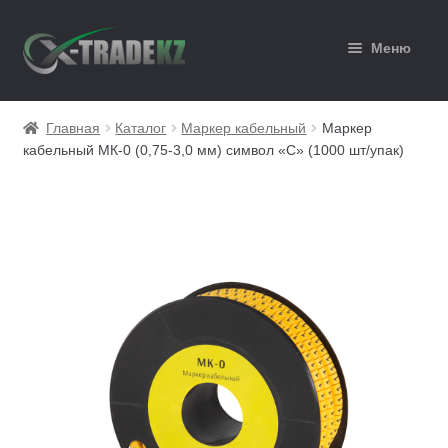
Перейти
Перейти
Меню
к
к
навигации
содержимому
Главная
Главная
Каталог
Маркер кабельный
Маркер
кабельный МК-0 (0,75-3,0 мм) символ «C» (1000 шт/упак)
Каталог
Корзина
Мой аккаунт
Оформление заказа