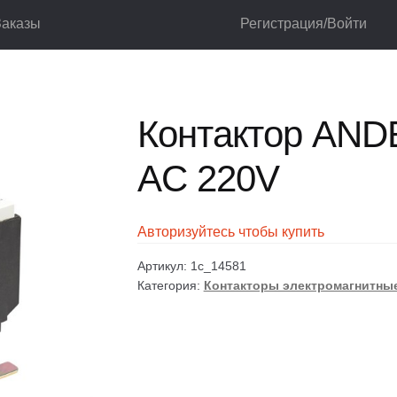
Заказы
Регистрация/Войти
оры электромагнитные CJX2
Контактор ANDELI CJX2-D80 AC 220V
лог
Корзина
Мой аккаунт
Оформление заказа
Контактор AND
AC 220V
Авторизуйтесь чтобы купить
Артикул:
1c_14581
Категория:
Контакторы электромагнитны