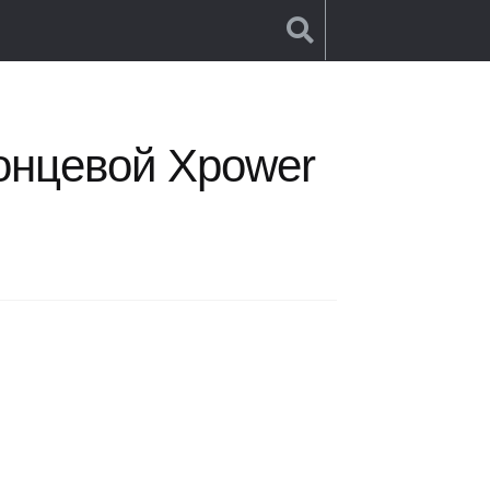
wer МЕ-8122
онцевой Xpower