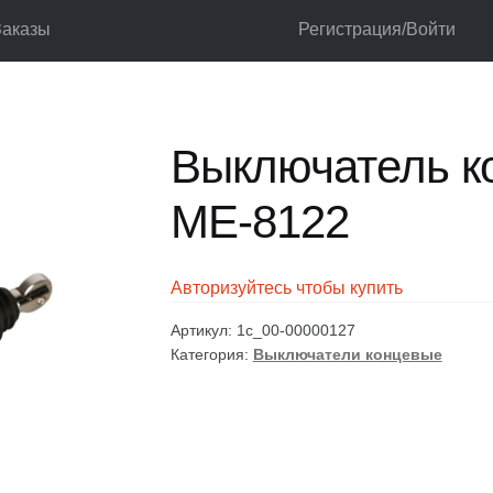
Заказы
Регистрация/Войти
реключатели
Выключатели концевые
Выключатель концевой Xpo
лог
Корзина
Мой аккаунт
Оформление заказа
Выключатель к
МЕ-8122
Авторизуйтесь чтобы купить
Артикул:
1c_00-00000127
Категория:
Выключатели концевые