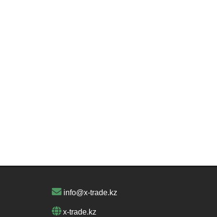
info@x-trade.kz
x-trade.kz