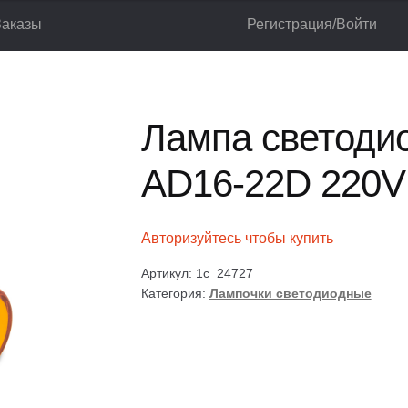
Заказы
Регистрация/Войти
реключатели
Лампочки светодиодные
Лампа светодиодная ANDE
лог
Корзина
Мой аккаунт
Оформление заказа
Лампа светоди
AD16-22D 220V
Авторизуйтесь чтобы купить
Артикул:
1c_24727
Категория:
Лампочки светодиодные