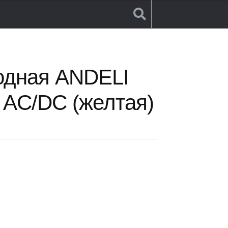
LI AD16-22D 220V AC/DC (желтая)
одная ANDELI
 AC/DC (желтая)