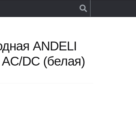
LI AD16-22D 220V AC/DC (белая)
одная ANDELI
 AC/DC (белая)