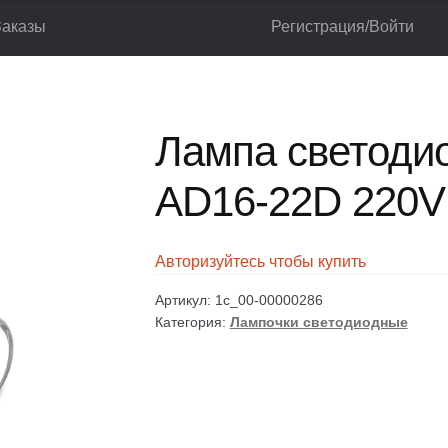
Заказы
Регистрация/Войти
реключатели
Лампочки светодиодные
Лампа светодиодная ANDE
лог
Корзина
Мой аккаунт
Оформление заказа
Лампа светоди
AD16-22D 220V
Авторизуйтесь чтобы купить
Артикул:
1c_00-00000286
Категория:
Лампочки светодиодные