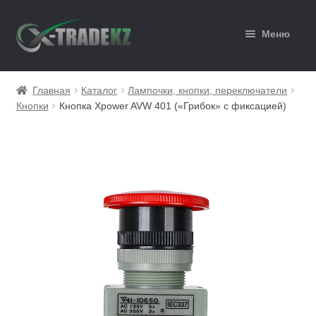
Перейти
Перейти
Меню
к
к
навигации
содержимому
Главная
Главная
Каталог
Лампочки, кнопки, переключатели
Кнопки
Кнопка Xpower AVW 401 («Грибок» с фиксацией)
Каталог
Корзина
Мой аккаунт
Оформление заказа