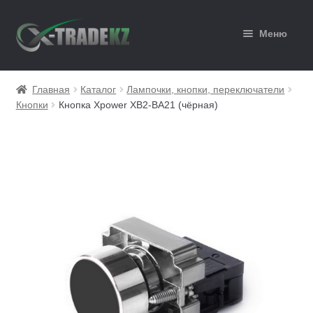
Перейти
Перейти
Меню
к
к
навигации
содержимому
Главная
Главная
Каталог
Лампочки, кнопки, переключатели
Кнопки
Кнопка Xpower ХВ2-ВА21 (чёрная)
Каталог
Корзина
Мой аккаунт
Оформление заказа