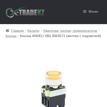
Перейти
Перейти
Меню
к
к
навигации
содержимому
Главная
Главная
Каталог
Лампочки, кнопки, переключатели
Кнопки
Кнопка ANDELI XB2-BW3571 (жёлтая с подсветкой)
Каталог
Корзина
Мой аккаунт
Оформление заказа