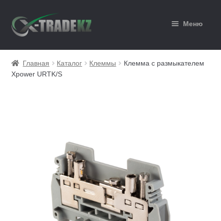
Перейти
Перейти
Меню
к
к
навигации
содержимому
Главная
Главная
Каталог
Клеммы
Клемма с размыкателем
Xpower URTK/S
Каталог
Корзина
Мой аккаунт
Оформление заказа