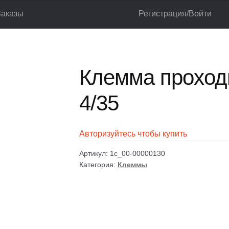
Заказы
Регистрация/Войти
ходная ANDELI JXB 4/35
лог
Корзина
Мой аккаунт
Оформление заказа
Клемма проход
4/35
Авторизуйтесь чтобы купить
Артикул:
1c_00-00000130
Категория:
Клеммы