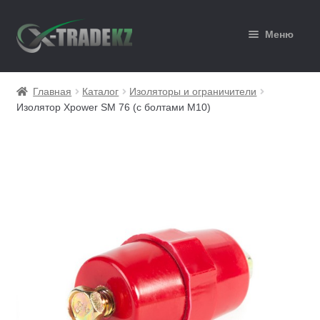
Перейти
Перейти
Меню
к
к
навигации
содержимому
Главная
Главная
Каталог
Изоляторы и ограничители
Изолятор Xpower SM 76 (с болтами М10)
Каталог
Корзина
Мой аккаунт
Оформление заказа