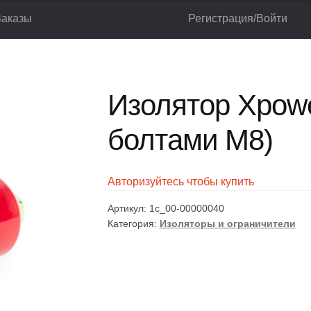
Заказы
Регистрация/Войти
тели
Изолятор Xpower SM 35 (с болтами М8)
лог
Корзина
Мой аккаунт
Оформление заказа
Изолятор Xpowe
болтами М8)
Авторизуйтесь чтобы купить
Артикул:
1c_00-00000040
Категория:
Изоляторы и ограничители