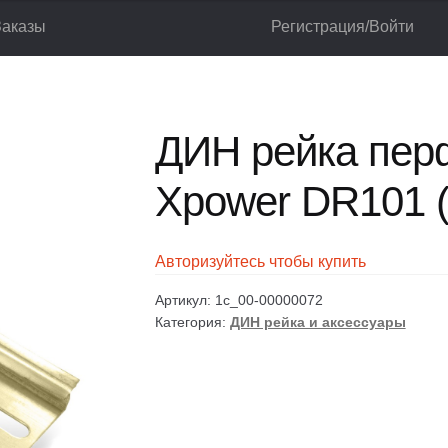
Заказы
Регистрация/Войти
ры
ДИН рейка перфорированная Xpower DR101 (1м/шт)
лог
Корзина
Мой аккаунт
Оформление заказа
ДИН рейка пер
Xpower DR101 (
Авторизуйтесь чтобы купить
Артикул:
1c_00-00000072
Категория:
ДИН рейка и аксессуары