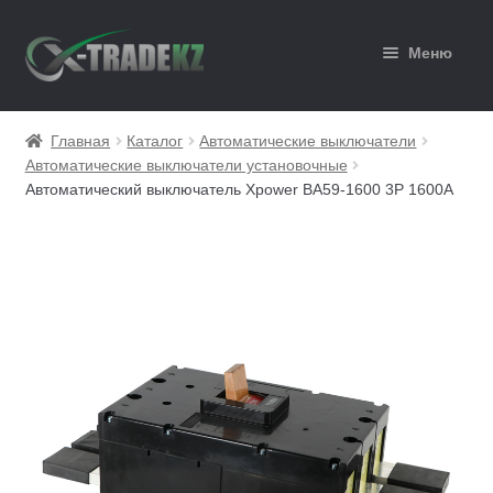
Перейти
Перейти
Меню
к
к
навигации
содержимому
Главная
Главная
Каталог
Автоматические выключатели
Автоматические выключатели установочные
Каталог
Автоматический выключатель Xpower ВА59-1600 3P 1600A
Корзина
Мой аккаунт
Оформление заказа