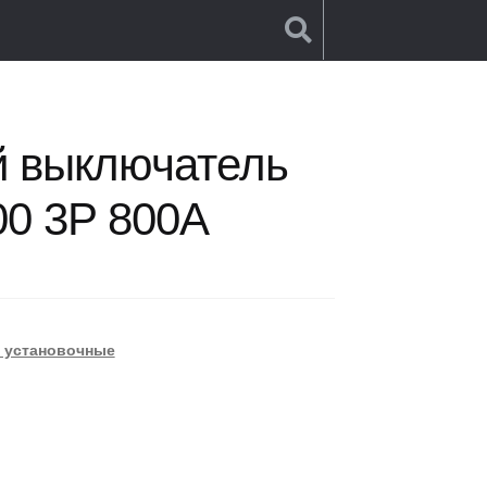
ский выключатель Xpower ВА57-800 3P 800A
й выключатель
00 3P 800A
 установочные