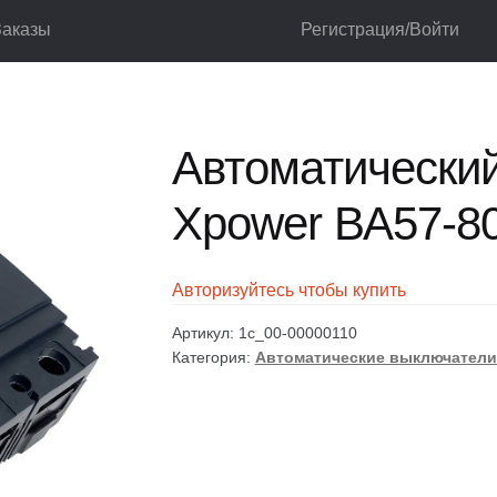
Заказы
Регистрация/Войти
ючатели
Автоматические выключатели установочные
Автоматиче
лог
Корзина
Мой аккаунт
Оформление заказа
Автоматически
Xpower ВА57-8
Авторизуйтесь чтобы купить
Артикул:
1c_00-00000110
Категория:
Автоматические выключатели