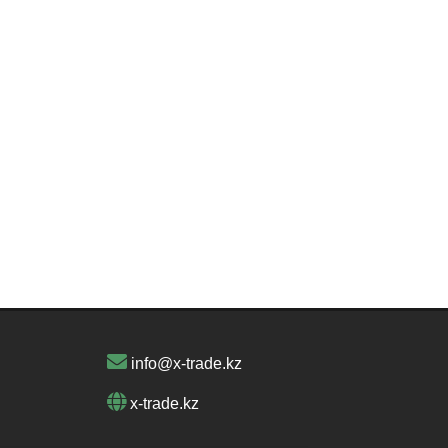
info@x-trade.kz
x-trade.kz