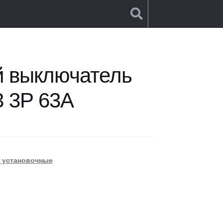
ский выключатель Xpower ВА55-63 3P 63A
й выключатель
3 3P 63A
 установочные