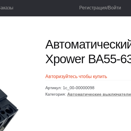
Заказы
Регистрация/Войти
ючатели
Автоматические выключатели установочные
Автоматиче
лог
Корзина
Мой аккаунт
Оформление заказа
Автоматически
Xpower ВА55-6
Авторизуйтесь чтобы купить
Артикул:
1c_00-00000098
Категория:
Автоматические выключатели