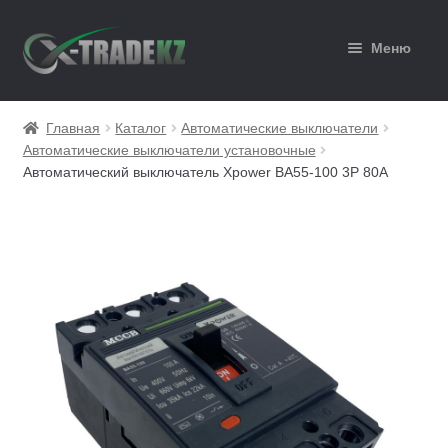
Перейти
Перейти
Меню
к
к
навигации
содержимому
Главная
Главная
Каталог
Автоматические выключатели
Автоматические выключатели установочные
Каталог
Автоматический выключатель Xpower ВА55-100 3Р 80А
Корзина
Мой аккаунт
Оформление заказа