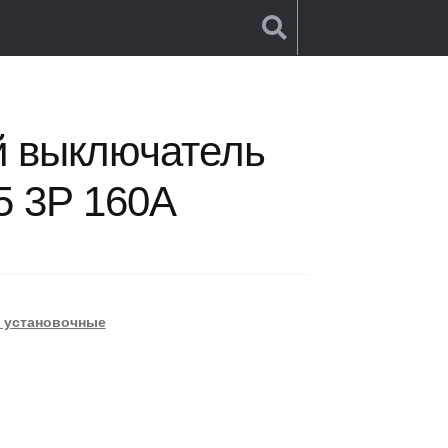
ский выключатель Xpower AM1-225 3P 160A
й выключатель
5 3P 160A
 установочные