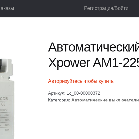
Заказы
Регистрация/Войти
ючатели
Автоматические выключатели установочные
Автоматиче
лог
Корзина
Мой аккаунт
Оформление заказа
Автоматически
Xpower AM1-22
Авторизуйтесь чтобы купить
Артикул:
1c_00-00000372
Категория:
Автоматические выключатели