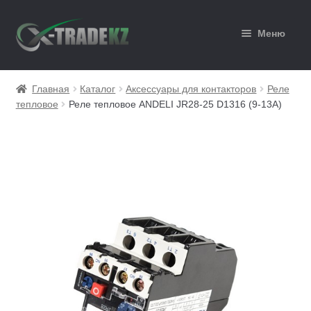
Перейти
Перейти
Меню
к
к
навигации
содержимому
Главная
Главная
Каталог
Аксессуары для контакторов
Реле
тепловое
Реле тепловое ANDELI JR28-25 D1316 (9-13А)
Каталог
Корзина
Мой аккаунт
Оформление заказа