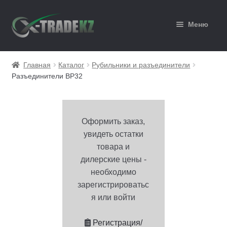
Перейти
Перейти
Меню
к
к
навигации
содержимому
Главная
Главная
Каталог
Рубильники и разъединители
Разъединители ВР32
Каталог
Корзина
Оформить заказ,
Мой аккаунт
увидеть остатки
товара и
Оформление заказа
дилерские цены -
необходимо
зарегистрироватьс
я или войти
Регистрация/