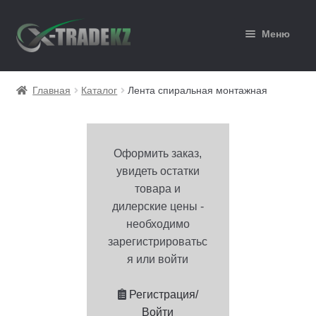
Перейти
Перейти
Меню
к
к
навигации
содержимому
Главная
Главная
Каталог
Лента спиральная монтажная
Каталог
Корзина
Оформить заказ,
увидеть остатки
Мой аккаунт
товара и
дилерские цены -
Оформление заказа
необходимо
зарегистрироватьс
я или войти
Регистрация/
Войти