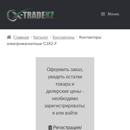
Перейти
Перейти
Меню
к
к
навигации
содержимому
Главная
Главная
Каталог
Контакторы
Контакторы
электромагнитные CJX2-F
Каталог
Корзина
Оформить заказ,
Мой аккаунт
увидеть остатки
товара и
Оформление заказа
дилерские цены -
необходимо
зарегистрироватьс
я или войти
Регистрация/