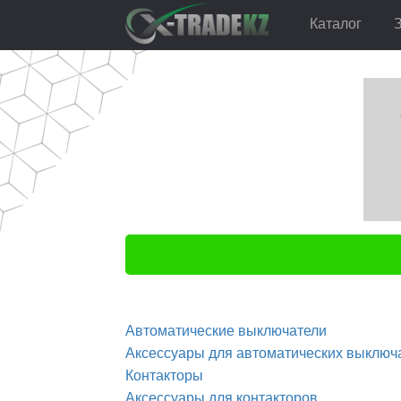
Перейти
Перейти
Каталог
Главная
Каталог
Инструменты
к
к
навигации
содержимому
Главная
Ката
Автоматические выключатели
Аксессуары для автоматических выключ
Контакторы
Аксессуары для контакторов