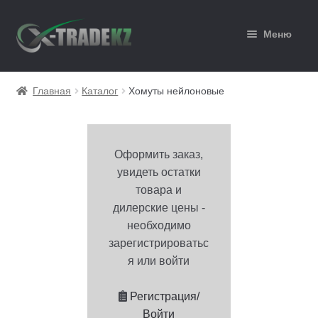
Перейти
Перейти
Меню
к
к
навигации
содержимому
Главная
Главная
Каталог
Хомуты нейлоновые
Каталог
Корзина
Оформить заказ,
увидеть остатки
Мой аккаунт
товара и
дилерские цены -
Оформление заказа
необходимо
зарегистрироватьс
я или войти
Регистрация/
Войти